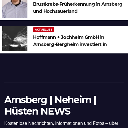
Brustkrebs-Früherkennung in Arnsberg
und Hochsauerland
AKTUELLES
Hoffmann + Jochheim GmbH in
Arnsberg-Bergheim investiert in
hochmoderne 3D Lasertechnik für
Schneid- und Schweissanwendungen
Arnsberg | Neheim |
Hüsten NEWS
Kostenlose Nachrichten, Informationen und Fotos – über