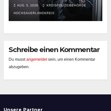
Polizei sucht Zeugen
AUG. 5, 2026
KREISPOLIZEIBEHÖRDE
HOCHSAUERLANDKREIS
Schreibe einen Kommentar
Du musst
angemeldet
sein, um einen Kommentar
abzugeben.
Unsere Partner