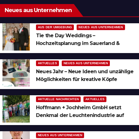
Neues aus Unternehmen
AUS DER UMGEBUNG
NEUES AUS UNTERNEHMEN
Tie the Day Weddings –
Hochzeitsplanung im Sauerland &
Ruhrgebiet
AKTUELLES
NEUES AUS UNTERNEHMEN
Neues Jahr – Neue Ideen und unzählige
Möglichkeiten für kreative Köpfe
AKTUELLE NACHRICHTEN
AKTUELLES
Hoffmann + Jochheim GmbH setzt
Denkmal der Leuchtenindustrie auf
Bergheim
NEUES AUS UNTERNEHMEN