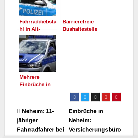
und der
Kreispolizeibe
hörde
Fahrraddiebsta
Barrierefreie
Hochsauerland
hl in Alt-
Bushaltestelle
kreis zur
Arnsberg
n – Ausbau am
Schiesserei in
vereitelt
Marienhospital
Arnsberg
Mehrere
Einbrüche in
Alt-Arnsberg,
Hüsten und
Bruchhausen
Beitragsnavigation
Neheim: 11-
Einbrüche in
jähriger
Neheim:
Fahrradfahrer bei
Versicherungsbüro