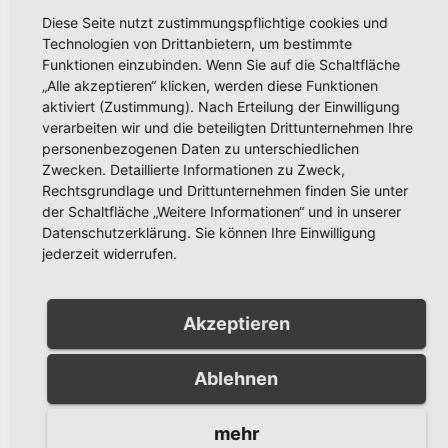
Unfall an
und Spielothek im
Diese Seite nutzt zustimmungspflichtige cookies und
Möhnestraße
Visier unbekannter
Technologien von Drittanbietern, um bestimmte
leicht verletzt –
Täter
Funktionen einzubinden. Wenn Sie auf die Schaltfläche
„Alle akzeptieren“ klicken, werden diese Funktionen
Fahrer entfernte
aktiviert (Zustimmung). Nach Erteilung der Einwilligung
sich vom Unfallort
verarbeiten wir und die beteiligten Drittunternehmen Ihre
personenbezogenen Daten zu unterschiedlichen
Zwecken. Detaillierte Informationen zu Zweck,
Rechtsgrundlage und Drittunternehmen finden Sie unter
der Schaltfläche „Weitere Informationen“ und in unserer
Datenschutzerklärung. Sie können Ihre Einwilligung
jederzeit widerrufen.
Related Post
Akzeptieren
Ablehnen
POLIZEIBERICHT
Versuchter Einbruch in
Mehrfamilienhaus in Alt-
mehr