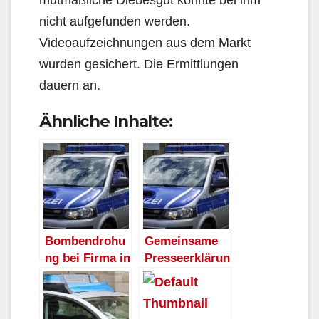
nicht aufgefunden werden.
Videoaufzeichnungen aus dem Markt
wurden gesichert. Die Ermittlungen
dauern an.
Ähnliche Inhalte:
Bombendrohu
Gemeinsame
ng bei Firma in
Presseerklärun
Arnsberg –
g des
Tatverdächtige
Staatsanwaltsc
r ermittelt
haft Arnsberg