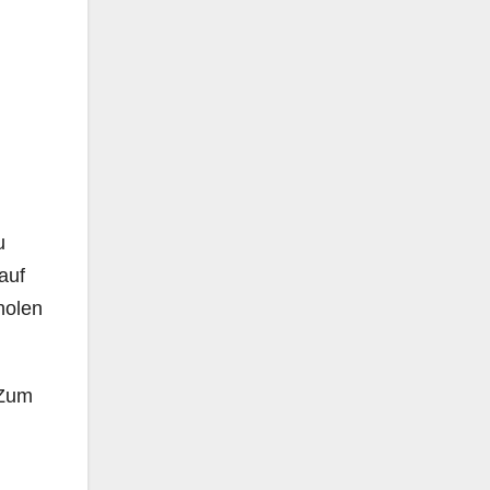
u
auf
holen
 Zum