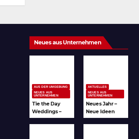
Neues aus Unternehmen
AUS DER UMGEBUNG
AKTUELLES
NEUES AUS
NEUES AUS
UNTERNEHMEN
UNTERNEHMEN
Tie the Day
Neues Jahr –
Weddings –
Neue Ideen
Hochzeitsplan
und unzählige
ung im
Möglichkeiten
Sauerland &
für kreative