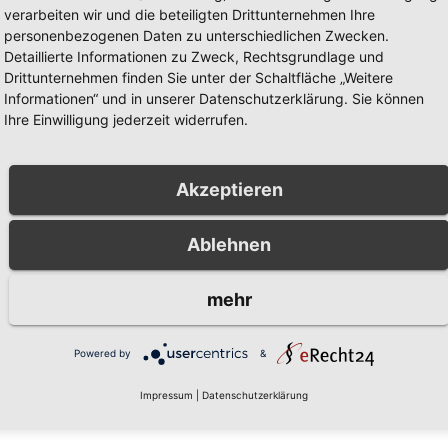
verarbeiten wir und die beteiligten Drittunternehmen Ihre
personenbezogenen Daten zu unterschiedlichen Zwecken.
Detaillierte Informationen zu Zweck, Rechtsgrundlage und
Drittunternehmen finden Sie unter der Schaltfläche „Weitere
Informationen“ und in unserer Datenschutzerklärung. Sie können
BERICHT
POLIZEIBERICHT
Ihre Einwilligung jederzeit widerrufen.
werer
Einbruch in
radunfall in Alt-
Musterhaus in
berg: Polizei
Arnsberg-
Akzeptieren
5, 2026
AUG. 5, 2026
ht Zeugen
Niedereimer:
Polizei sucht
OLIZEIBEHÖRDE
KREISPOLIZEIBEHÖRDE
Ablehnen
Zeugen
AUERLANDKREIS
HOCHSAUERLANDKREIS
mehr
Powered by
&
Impressum
|
Datenschutzerklärung
zugeben.