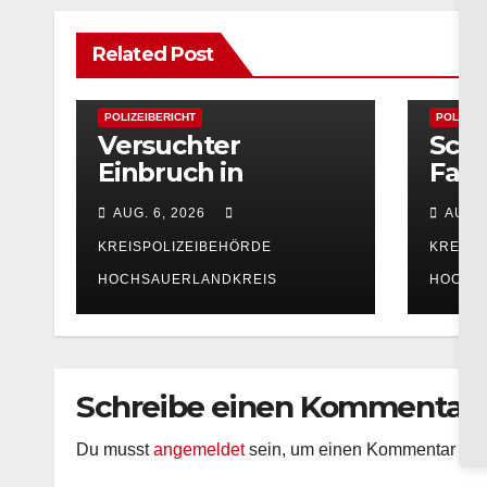
Related Post
POLIZEIBERICHT
POLIZEI
Versuchter
Sch
Einbruch in
Fahr
Mehrfamilienhaus
Arns
AUG. 6, 2026
AUG. 
in Alt-Arnsberg:
suc
Polizei sucht
KREISPOLIZEIBEHÖRDE
KREISP
Zeugen
HOCHSAUERLANDKREIS
HOCHS
Schreibe einen Kommentar
Du musst
angemeldet
sein, um einen Kommentar ab