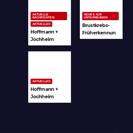
Ruhrgebiet
Köpfe
AKTUELLE
NEUES AUS
NACHRICHTEN
UNTERNEHMEN
AKTUELLES
Brustkrebs-
Hoffmann +
Früherkennun
Jochheim
g in Arnsberg
GmbH setzt
und
Denkmal der
Hochsauerland
Leuchtenindus
trie auf
Bergheim
AKTUELLES
Hoffmann +
Jochheim
GmbH in
Arnsberg-
Bergheim
investiert in