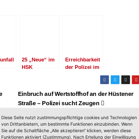
unfall
25 „Neue“ im
Erreichbarkeit
HSK
der Polizei im
nscha
HSK: Tag und
Nacht, rund
r
um die Uhr!
e
Einbruch auf Wertstoffhof an der Hüstener
Straße – Polizei sucht Zeugen
Diese Seite nutzt zustimmungspflichtige cookies und Technologien
von Drittanbietern, um bestimmte Funktionen einzubinden. Wenn
Sie auf die Schaltfläche „Alle akzeptieren“ klicken, werden diese
Funktionen aktiviert (Zustimmung). Nach Erteilung der Einwilligung