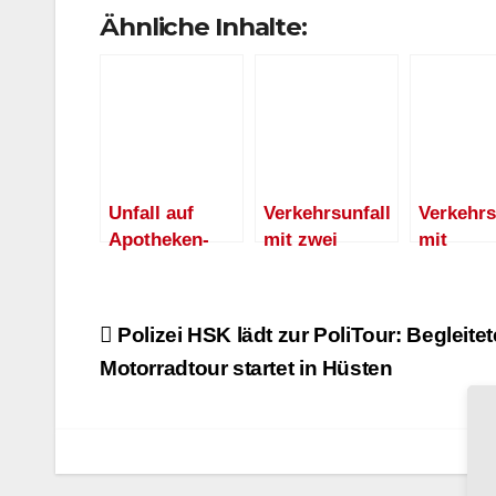
Ähnliche Inhalte:
Unfall auf
Verkehrsunfall
Verkehrs
Apotheken-
mit zwei
mit
Parkplatz:
verletzten
Persone
Polizei sucht
Personen
den am
Fahrer des
Neheime
Beitragsnavigation
Polizei HSK lädt zur PoliTour: Begleitet
beschädigten
Markt
Motorradtour startet in Hüsten
Mercedes