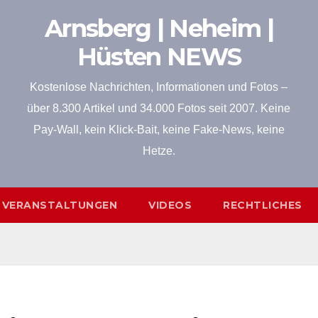
Arnsberg | Neheim |
Hüsten NEWS
Kostenlose Nachrichten, Informationen und Fotos –
über 8.300 Artikel und 34.000 Fotos seit 2007. Keine
Pay-Wall, kein Klick-Bait, keine Fake-News, keine
Hetze.
VERANSTALTUNGEN
VIDEOS
RECHTLICHES