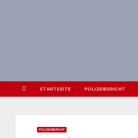
Skip
springen
to
content
STARTSEITE
POLIZEIBERICHT
POLIZEIBERICHT