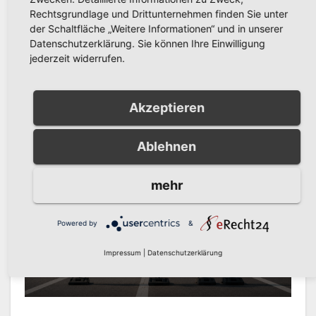
Rechtsgrundlage und Drittunternehmen finden Sie unter
der Schaltfläche „Weitere Informationen“ und in unserer
AKTUELLE NACHRICHTEN
Datenschutzerklärung. Sie können Ihre Einwilligung
Zusatztermine im
jederzeit widerrufen.
Sauerland-Museum
Arnsberg: LEGO-
AUG. 6, 2026
PRESSESTELLE STADT
Ferienprogramm für Kinder
Akzeptieren
ARNSBERG
Ablehnen
mehr
AKTUELLE NACHRICHTEN
Neheim: Engelbertstraße
wird ab 10. August voll
Powered by
&
gesperrt – Kanalerneuerung
AUG. 6, 2026
PRESSESTELLE STADT
Impressum
|
Datenschutzerklärung
im Engelberting
ARNSBERG