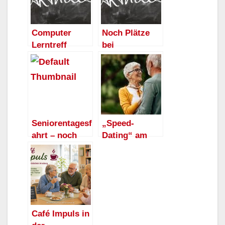
Computer
Noch Plätze
Lerntreff
bei
Arnsberg
Seniorentages
sucht
reise im Juni
Kursleiter-/inn
frei
en Für die
Kurse
Textverarbeitu
Seniorentagesf
„Speed-
ngs- und
ahrt – noch
Dating“ am
Internetkurse
freie Plätze
Freitag, den
sowie
13. kann zum
Senioren und
Glückstag
Seniorinnen
werden
Café Impuls in