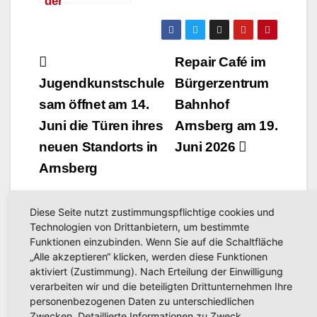
der
Stadtbibliothe
k Arnsberg:
Monatliches
Beitragsnavigation
Repair Café im
Treffen zum
Jugendkunstschule
Bürgerzentrum
Austausch und
Kennenlernen
sam öffnet am 14.
Bahnhof
Juni die Türen ihres
Arnsberg am 19.
neuen Standorts in
Juni 2026
Arnsberg
Diese Seite nutzt zustimmungspflichtige cookies und
Technologien von Drittanbietern, um bestimmte
Funktionen einzubinden. Wenn Sie auf die Schaltfläche
„Alle akzeptieren“ klicken, werden diese Funktionen
aktiviert (Zustimmung). Nach Erteilung der Einwilligung
Related Post
verarbeiten wir und die beteiligten Drittunternehmen Ihre
personenbezogenen Daten zu unterschiedlichen
Zwecken. Detaillierte Informationen zu Zweck,