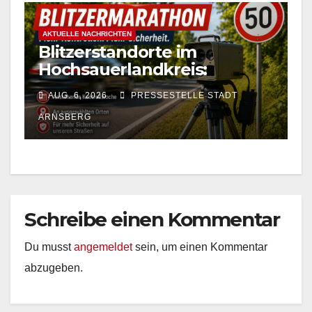
AKTUELLE NACHRICHTEN
Blitzerstandorte im
Hochsauerlandkreis:
Geschwindigkeitskontrollen
AUG. 6, 2026
PRESSESTELLE STADT
vom 10. bis 14. August 2026
ARNSBERG
Schreibe einen Kommentar
Du musst
angemeldet
sein, um einen Kommentar
abzugeben.