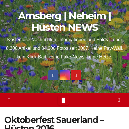
Skip
springen
Arnsberg | Neheim |
to
content
Hüsten NEWS
Kostenlose Nachrichten, Informationen und Fotos – über
8.300 Artikel und 34.000 Fotos seit 2007. Keine Pay-Wall,
kein Klick-Bait, keine Fake-News, keine Hetze.
Oktoberfest Sauerland –
Hüsten 2016