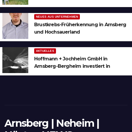
Bergheim
NEUES AUS UNTERNEHMEN
Brustkrebs-Früherkennung in Arnsberg
und Hochsauerland
AKTUELLES
Hoffmann + Jochheim GmbH in
Arnsberg-Bergheim investiert in
hochmoderne 3D Lasertechnik für
Schneid- und Schweissanwendungen
Arnsberg | Neheim |