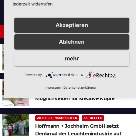
jederzeit widerrufen.
Akzeptieren
Neues aus Unternehmen
Ablehnen
AUS DER UMGEBUNG
NEUES AUS UNTERNEHMEN
Tie the Day Weddings –
mehr
Hochzeitsplanung im Sauerland &
Ruhrgebiet
Powered by
&
AKTUELLES
NEUES AUS UNTERNEHMEN
Impressum
|
Datenschutzerklärung
Neues Jahr – Neue Ideen und unzählige
Möglichkeiten für kreative Köpfe
AKTUELLE NACHRICHTEN
AKTUELLES
Hoffmann + Jochheim GmbH setzt
Denkmal der Leuchtenindustrie auf