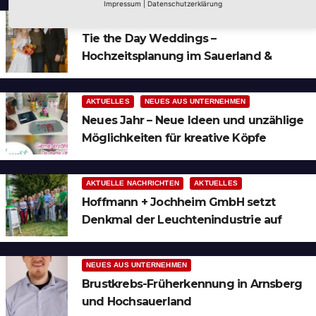
Impressum
|
Datenschutzerklärung
AUS DER UMGEBUNG
NEUES AUS UNTERNEHMEN
Tie the Day Weddings –
Hochzeitsplanung im Sauerland &
Ruhrgebiet
AKTUELLES
NEUES AUS UNTERNEHMEN
Neues Jahr – Neue Ideen und unzählige
Möglichkeiten für kreative Köpfe
AKTUELLE NACHRICHTEN
AKTUELLES
Hoffmann + Jochheim GmbH setzt
Denkmal der Leuchtenindustrie auf
Bergheim
NEUES AUS UNTERNEHMEN
Brustkrebs-Früherkennung in Arnsberg
und Hochsauerland