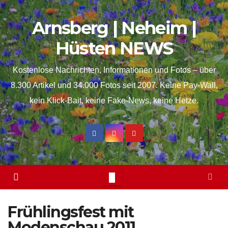
Skip
springen
Arnsberg | Neheim |
to
content
Hüsten NEWS
Kostenlose Nachrichten, Informationen und Fotos – über
8.300 Artikel und 34.000 Fotos seit 2007. Keine Pay-Wall,
kein Klick-Bait, keine Fake-News, keine Hetze.
Frühlingsfest mit
Modenschau 2011