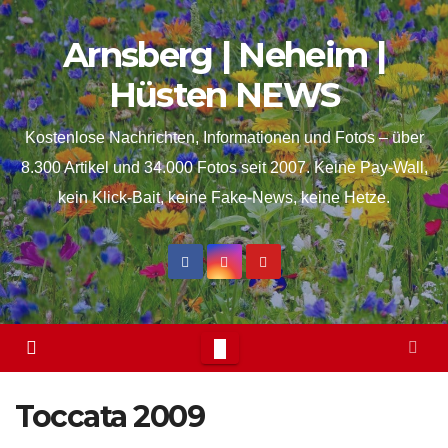
Skip
springen
Arnsberg | Neheim |
to
content
Hüsten NEWS
Kostenlose Nachrichten, Informationen und Fotos – über
8.300 Artikel und 34.000 Fotos seit 2007. Keine Pay-Wall,
kein Klick-Bait, keine Fake-News, keine Hetze.
Toccata 2009