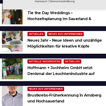
Impressum
|
Datenschutzerklärung
AUS DER UMGEBUNG
NEUES AUS UNTERNEHMEN
Tie the Day Weddings –
Hochzeitsplanung im Sauerland &
Ruhrgebiet
AKTUELLES
NEUES AUS UNTERNEHMEN
Neues Jahr – Neue Ideen und unzählige
Möglichkeiten für kreative Köpfe
AKTUELLE NACHRICHTEN
AKTUELLES
Hoffmann + Jochheim GmbH setzt
Denkmal der Leuchtenindustrie auf
Bergheim
NEUES AUS UNTERNEHMEN
Brustkrebs-Früherkennung in Arnsberg
und Hochsauerland