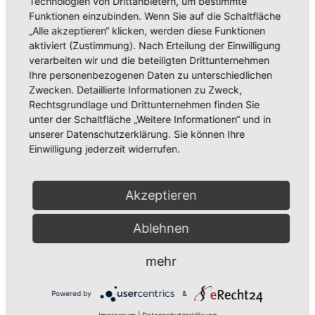
Technologien von Drittanbietern, um bestimmte
Funktionen einzubinden. Wenn Sie auf die Schaltfläche
„Alle akzeptieren“ klicken, werden diese Funktionen
aktiviert (Zustimmung). Nach Erteilung der Einwilligung
verarbeiten wir und die beteiligten Drittunternehmen
Ihre personenbezogenen Daten zu unterschiedlichen
Zwecken. Detaillierte Informationen zu Zweck,
Rechtsgrundlage und Drittunternehmen finden Sie
unter der Schaltfläche „Weitere Informationen“ und in
Aus der Umgebung
Neues aus Unternehmen
unserer Datenschutzerklärung. Sie können Ihre
Tie the Day Weddings – Hochzeitsplanung im Sauerland &
Einwilligung jederzeit widerrufen.
Ruhrgebiet
Akzeptieren
Ablehnen
mehr
Powered by
&