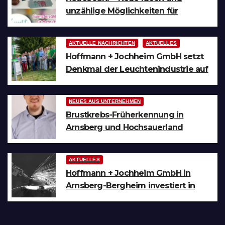
unzählige Möglichkeiten für
kreative Köpfe
AKTUELLE NACHRICHTEN
AKTUELLES
Hoffmann + Jochheim GmbH setzt
Denkmal der Leuchtenindustrie auf
Bergheim
NEUES AUS UNTERNEHMEN
Brustkrebs-Früherkennung in
Arnsberg und Hochsauerland
AKTUELLES
Hoffmann + Jochheim GmbH in
Arnsberg-Bergheim investiert in
hochmoderne 3D Lasertechnik für
Schneid- und
Schweissanwendungen