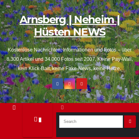
Inhalt
Skip
springen
to
Arnsberg | Neheim |
content
Hüsten NEWS
Kostenlose Nachrichten, Informationen und Fotos – über
8.300 Artikel und 34.000 Fotos seit 2007. Keine Pay-Wall,
kein Klick-Bait, keine Fake-News, keine Hetze.