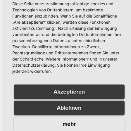
Diese Seite nutzt zustimmungspflichtige cookies und
Technologien von Drittanbietern, um bestimmte
Funktionen einzubinden. Wenn Sie auf die Schaltfläche
„Alle akzeptieren“ klicken, werden diese Funktionen
aktiviert (Zustimmung). Nach Erteilung der Einwilligung
verarbeiten wir und die beteiligten Drittunternehmen Ihre
POLIZEIBERICHT
personenbezogenen Daten zu unterschiedlichen
Straßenraub in Neheim
Zwecken. Detaillierte Informationen zu Zweck,
Rechtsgrundlage und Drittunternehmen finden Sie unter
JUNI 26, 2017
der Schaltfläche „Weitere Informationen“ und in unserer
Datenschutzerklärung. Sie können Ihre Einwilligung
Am Samstag, 23:10 Uhr, wurde ein 67-jähriger Mann
jederzeit widerrufen.
aus Arnsberg im Bereich der Postbank in der
Stembergstraße von einem bislang…
Akzeptieren
Weiterlesen
Ablehnen
mehr