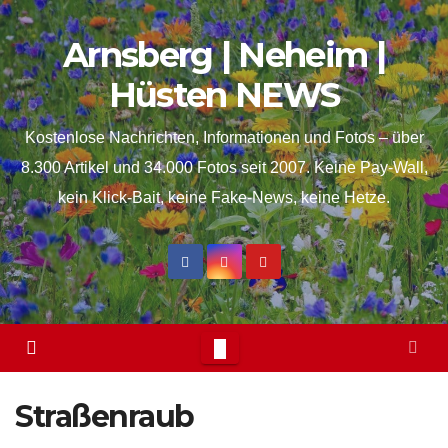
Skip
springen
Arnsberg | Neheim |
to
content
Hüsten NEWS
Kostenlose Nachrichten, Informationen und Fotos – über
8.300 Artikel und 34.000 Fotos seit 2007. Keine Pay-Wall,
kein Klick-Bait, keine Fake-News, keine Hetze.
Straßenraub