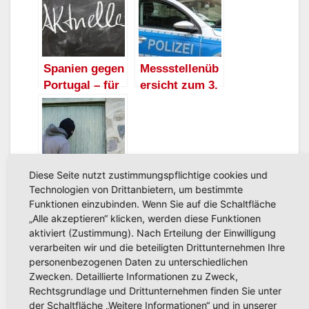
Freibad
Spanien gegen
Messstellenüb
Portugal – für
ersicht zum 3.
über 700
bundesweiten
Arnsberger ein
Blitzmarathon
Heimspiel
für den
Hochsauerland
kreis
Diese Seite nutzt zustimmungspflichtige cookies und
Technologien von Drittanbietern, um bestimmte
Einbruchserie
Funktionen einzubinden. Wenn Sie auf die Schaltfläche
in Arnsberg
„Alle akzeptieren“ klicken, werden diese Funktionen
geht auch am
aktiviert (Zustimmung). Nach Erteilung der Einwilligung
Mittwoch
verarbeiten wir und die beteiligten Drittunternehmen Ihre
weiter:
personenbezogenen Daten zu unterschiedlichen
Beitragsnavigation
Beach-Fest der
Die Neheimer
Gartenhäusche
Zwecken. Detaillierte Informationen zu Zweck,
Jugendkompanie
Volksfest Saison
n im Visier
Rechtsgrundlage und Drittunternehmen finden Sie unter
der Schaltfläche „Weitere Informationen“ und in unserer