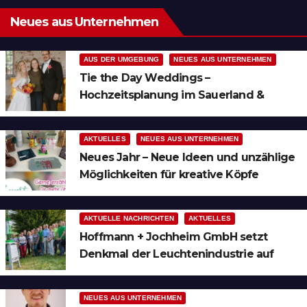
Neues aus Unternehmen
AUS DER UMGEBUNG
NEUES AUS UNTERNEHMEN
Tie the Day Weddings –
Hochzeitsplanung im Sauerland &
Ruhrgebiet
AKTUELLES
NEUES AUS UNTERNEHMEN
Neues Jahr – Neue Ideen und unzählige
Möglichkeiten für kreative Köpfe
AKTUELLE NACHRICHTEN
AKTUELLES
Hoffmann + Jochheim GmbH setzt
Denkmal der Leuchtenindustrie auf
Bergheim
NEUES AUS UNTERNEHMEN