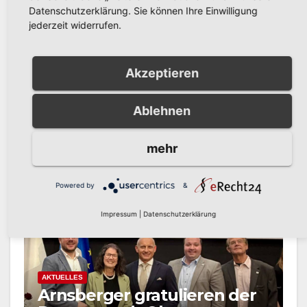
im Neheimer
beginnt heute mit
Datenschutzerklärung. Sie können Ihre Einwilligung
Freibad
dem
jederzeit widerrufen.
Jungschützenfest
um 17 Uhr am
Akzeptieren
Fresekenhof
Ablehnen
mehr
Powered by
&
Related Post
Impressum
|
Datenschutzerklärung
AKTUELLES
Arnsberger gratulieren der