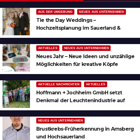
AUS DER UMGEBUNG
NEUES AUS UNTERNEHMEN
Tie the Day Weddings –
Hochzeitsplanung im Sauerland &
Ruhrgebiet
AKTUELLES
NEUES AUS UNTERNEHMEN
Neues Jahr – Neue Ideen und unzählige
Möglichkeiten für kreative Köpfe
AKTUELLE NACHRICHTEN
AKTUELLES
Hoffmann + Jochheim GmbH setzt
Denkmal der Leuchtenindustrie auf
Bergheim
NEUES AUS UNTERNEHMEN
Brustkrebs-Früherkennung in Arnsberg
und Hochsauerland