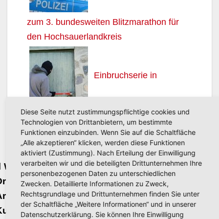
zum 3. bundesweiten Blitzmarathon für
den Hochsauerlandkreis
Einbruchserie in
Diese Seite nutzt zustimmungspflichtige cookies und
Arnsberg geht auch am Mittwoch weiter:
Technologien von Drittanbietern, um bestimmte
Gartenhäuschen im Visier
Funktionen einzubinden. Wenn Sie auf die Schaltfläche
„Alle akzeptieren“ klicken, werden diese Funktionen
aktiviert (Zustimmung). Nach Erteilung der Einwilligung
Beitragsnavigation
verarbeiten wir und die beteiligten Drittunternehmen Ihre
Wie entsteht eine
Trevor Mikos neuer
personenbezogenen Daten zu unterschiedlichen
Druckplatte?
Jugendschützenkönig
Zwecken. Detaillierte Informationen zu Zweck,
Rechtsgrundlage und Drittunternehmen finden Sie unter
Arnsberger
2013 in Neheim –
der Schaltfläche „Weitere Informationen“ und in unserer
Kulturstrolche
Vogel wollte nicht
Datenschutzerklärung. Sie können Ihre Einwilligung