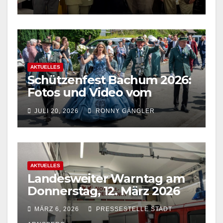
AKTUELLES
Schützenfest Bachum 2026:
Fotos und Video vom
Festzug in Bachum jetzt
JULI 20, 2026
RONNY GÄNGLER
online
AKTUELLES
Landesweiter Warntag am
Donnerstag, 12. März 2026
MÄRZ 6, 2026
PRESSESTELLE STADT