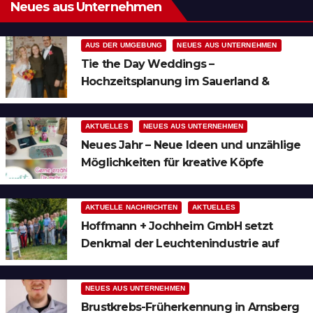
Neues aus Unternehmen
AUS DER UMGEBUNG
NEUES AUS UNTERNEHMEN
Tie the Day Weddings –
Hochzeitsplanung im Sauerland &
Ruhrgebiet
AKTUELLES
NEUES AUS UNTERNEHMEN
Neues Jahr – Neue Ideen und unzählige
Möglichkeiten für kreative Köpfe
AKTUELLE NACHRICHTEN
AKTUELLES
Hoffmann + Jochheim GmbH setzt
Denkmal der Leuchtenindustrie auf
Bergheim
NEUES AUS UNTERNEHMEN
Brustkrebs-Früherkennung in Arnsberg