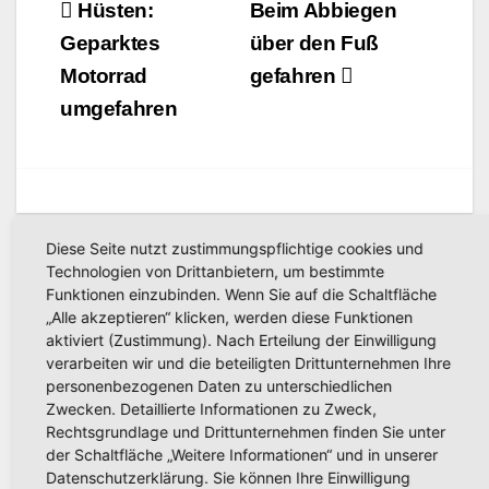
Beitragsnavigation
Hüsten:
Beim Abbiegen
en“
Geparktes
über den Fuß
Motorrad
gefahren
umgefahren
Diese Seite nutzt zustimmungspflichtige cookies und
Technologien von Drittanbietern, um bestimmte
Related Post
Funktionen einzubinden. Wenn Sie auf die Schaltfläche
„Alle akzeptieren“ klicken, werden diese Funktionen
aktiviert (Zustimmung). Nach Erteilung der Einwilligung
verarbeiten wir und die beteiligten Drittunternehmen Ihre
personenbezogenen Daten zu unterschiedlichen
POLIZEIBERICHT
Schwerer Fahrradunfall in
Zwecken. Detaillierte Informationen zu Zweck,
Rechtsgrundlage und Drittunternehmen finden Sie unter
Alt-Arnsberg: Polizei sucht
der Schaltfläche „Weitere Informationen“ und in unserer
Zeugen
Datenschutzerklärung. Sie können Ihre Einwilligung
AUG. 5, 2026
KREISPOLIZEIBEHÖRDE