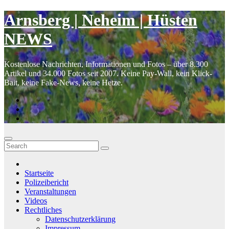
Zum
Inhalt
Skip
Arnsberg | Neheim | Hüsten
springen
to
content
NEWS
Kostenlose Nachrichten, Informationen und Fotos – über 8.300
Artikel und 34.000 Fotos seit 2007. Keine Pay-Wall, kein Klick-
Bait, keine Fake-News, keine Hetze.
Startseite
Polizeibericht
Veranstaltungen
Videos
Rechtliches
Datenschutzerklärung
Impressum