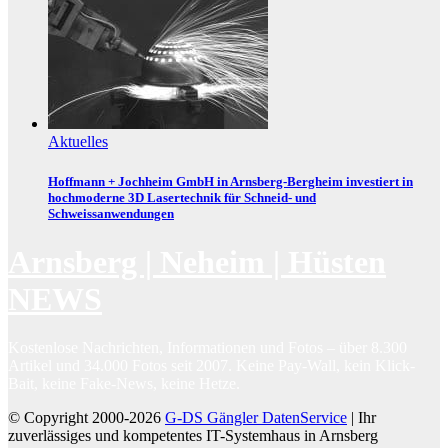
Aktuelles
Hoffmann + Jochheim GmbH in Arnsberg-Bergheim investiert in
hochmoderne 3D Lasertechnik für Schneid- und
Schweissanwendungen
Arnsberg | Neheim | Hüsten
NEWS
Kostenlose Nachrichten, Informationen und Fotos – über 8.300
Artikel und 34.000 Fotos seit 2007. Keine Pay-Wall, kein Klick-
Bait, keine Fake-News, keine Hetze.
© Copyright 2000-2026
G-DS Gängler DatenService
| Ihr
zuverlässiges und kompetentes IT-Systemhaus in Arnsberg