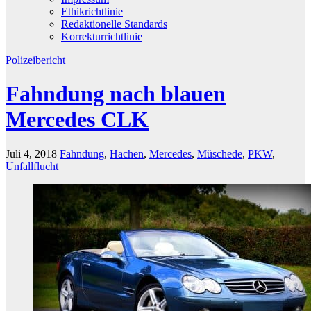
Ethikrichtlinie
Redaktionelle Standards
Korrekturrichtlinie
Polizeibericht
Fahndung nach blauen
Mercedes CLK
Juli 4, 2018
Fahndung
,
Hachen
,
Mercedes
,
Müschede
,
PKW
,
Unfallflucht