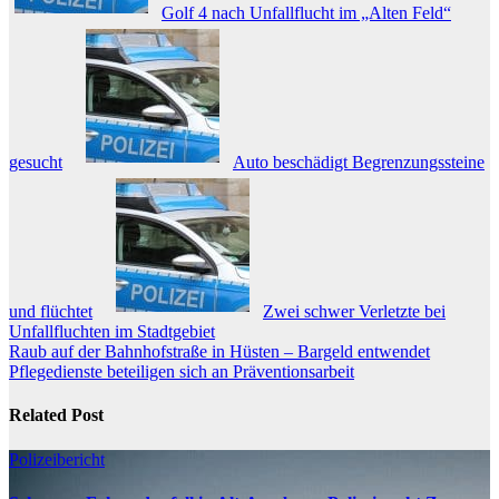
Golf 4 nach Unfallflucht im „Alten Feld“
gesucht
Auto beschädigt Begrenzungssteine
und flüchtet
Zwei schwer Verletzte bei
Unfallfluchten im Stadtgebiet
Beitragsnavigation
Raub auf der Bahnhofstraße in Hüsten – Bargeld entwendet
Pflegedienste beteiligen sich an Präventionsarbeit
Related Post
Polizeibericht