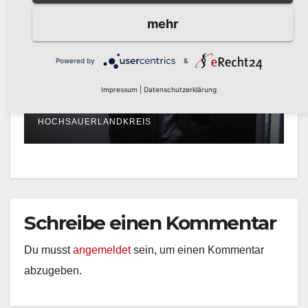
mehr
POLIZEIBERICHT
Einbruch in Musterhaus in
Powered by
&
Arnsberg-Niedereimer:
Polizei sucht Zeugen
Impressum
|
Datenschutzerklärung
AUG. 5, 2026
KREISPOLIZEIBEHÖRDE
HOCHSAUERLANDKREIS
Schreibe einen Kommentar
Du musst
angemeldet
sein, um einen Kommentar
abzugeben.