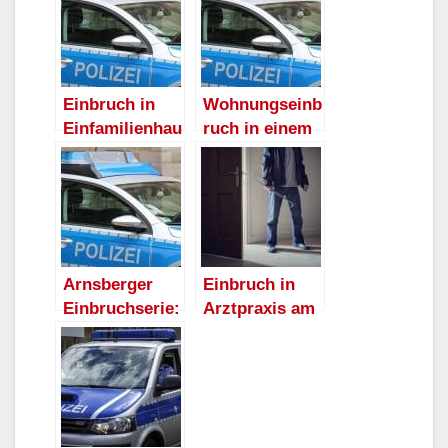
Einbruch in
Wohnungseinb
Einfamilienhau
ruch in einem
s in Moosfelde
Mehrfamilienh
aus in
Moosfelde
Arnsberger
Einbruch in
Einbruchserie:
Arztpraxis am
Einbruch in
Moosfelder
Kindergarten
Ring
Moosfelde