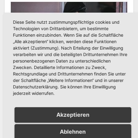
POLIZEIBERICHT
Versuchter Einbruch in
Diese Seite nutzt zustimmungspflichtige cookies und
Technologien von Drittanbietern, um bestimmte
Mehrfamilienhaus in Alt-
Funktionen einzubinden. Wenn Sie auf die Schaltfläche
Arnsberg: Polizei sucht
„Alle akzeptieren“ klicken, werden diese Funktionen
AUG. 6, 2026
KREISPOLIZEIBEHÖRDE
Zeugen
aktiviert (Zustimmung). Nach Erteilung der Einwilligung
HOCHSAUERLANDKREIS
verarbeiten wir und die beteiligten Drittunternehmen Ihre
personenbezogenen Daten zu unterschiedlichen
Zwecken. Detaillierte Informationen zu Zweck,
Rechtsgrundlage und Drittunternehmen finden Sie unter
der Schaltfläche „Weitere Informationen“ und in unserer
POLIZEIBERICHT
Datenschutzerklärung. Sie können Ihre Einwilligung
Schwerer Fahrradunfall in
jederzeit widerrufen.
Alt-Arnsberg: Polizei sucht
Zeugen
AUG. 5, 2026
KREISPOLIZEIBEHÖRDE
Akzeptieren
HOCHSAUERLANDKREIS
Ablehnen