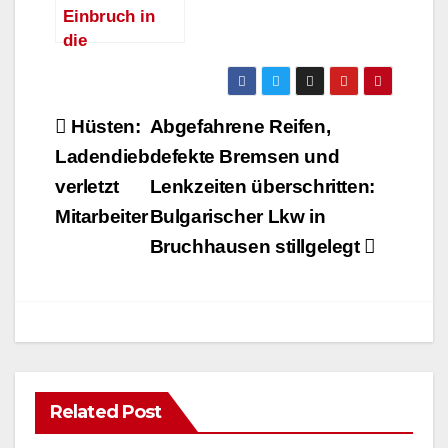
Einbruch in
die
Grundschule
Moosfelde
Beitragsnavigation
Hüsten:
Abgefahrene Reifen,
Ladendieb
defekte Bremsen und
verletzt
Lenkzeiten überschritten:
Mitarbeiter
Bulgarischer Lkw in
Bruchhausen stillgelegt
Related Post