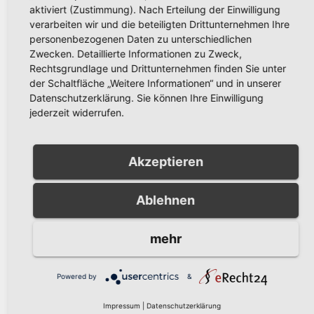
Pflanzaktionst
hr zu
aktiviert (Zustimmung). Nach Erteilung der Einwilligung
ag am
verzichten
verarbeiten wir und die beteiligten Drittunternehmen Ihre
Verkehrsunfall
Samstag, 18.
personenbezogenen Daten zu unterschiedlichen
zwischen Pkw
November
Zwecken. Detaillierte Informationen zu Zweck,
und Motorrad
Rechtsgrundlage und Drittunternehmen finden Sie unter
der Schaltfläche „Weitere Informationen“ und in unserer
Datenschutzerklärung. Sie können Ihre Einwilligung
Beitragsnavigation
Arnsberg
Musikschulfest am
jederzeit widerrufen.
vergibt erstmals
21. Juni: Über 200
Preis für
Musiker spielen
Akzeptieren
Demokratie –
kostenlos im Hof
Bewerbungen
des Sauerland-
Ablehnen
bis 30.
Museums Arnsberg
September
mehr
möglich
Powered by
&
Impressum
|
Datenschutzerklärung