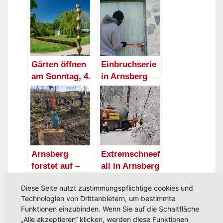
Gärten öffnen
Einbruchserie
am Sonntag, 4.
in Arnsberg
Juni, ihre
geht auch am
Pforten Aktion
Mittwoch
Offene Gärten
weiter:
im Ruhrbogen
Gartenhäusche
n im Visier
Arnsberg
Extremschneef
forstet auf –
all in Arnsberg
Bäume
– Stadt bittet
Diese Seite nutzt zustimmungspflichtige cookies und
pflanzen für
darum, auf
Technologien von Drittanbietern, um bestimmte
die Zukunft:
privaten
Funktionen einzubinden. Wenn Sie auf die Schaltfläche
Öffentlicher
Fahrzeugverke
„Alle akzeptieren“ klicken, werden diese Funktionen