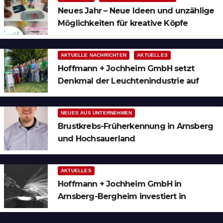
Neues Jahr – Neue Ideen und unzählige
Möglichkeiten für kreative Köpfe
AKTUELLE NACHRICHTEN
AKTUELLES
Hoffmann + Jochheim GmbH setzt
Denkmal der Leuchtenindustrie auf
Bergheim
NEUES AUS UNTERNEHMEN
Brustkrebs-Früherkennung in Arnsberg
und Hochsauerland
AKTUELLES
Hoffmann + Jochheim GmbH in
Arnsberg-Bergheim investiert in
hochmoderne 3D Lasertechnik für
Schneid- und Schweissanwendungen