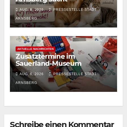
ehrenamtliche
AUG. 6, 2026
PRESSESTELLE STADT
Tierhelfer:innen
ARNSBERG
AKTUELLE NACHRICHTEN
Zusatztermine im
Sauerland-Museum
Arnsberg: LEGO-
AUG. 6, 2026
PRESSESTELLE STADT
Ferienprogramm für Kinder
ARNSBERG
Schreibe einen Kommentar