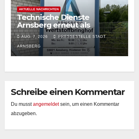
AKTUELLE NACHRICHTEN
Technische Dienste
Arnsberg erneut als
Entsorgungsfachbetrieb
AUG. 7, 2026
PRESSESTELLE STADT
zertifiziert
ARNSBERG
Schreibe einen Kommentar
Du musst
angemeldet
sein, um einen Kommentar
abzugeben.