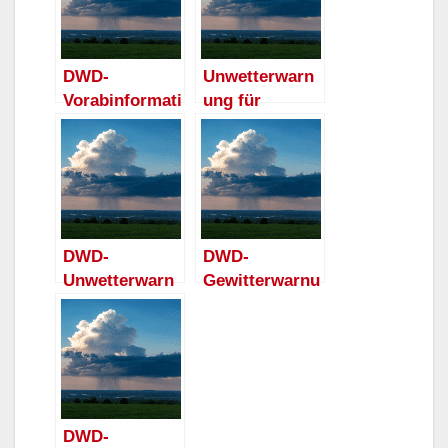
DWD-
Unwetterwarn
Vorabinformati
ung für
on:
Arnsberg:
Unwetterpoten
DWD warnt
zial durch
vor schwerem
schwere
Gewitter mit
Gewitter für
Orkanböen
Arnsberg am
und Hagel
DWD-
DWD-
Freitag
Unwetterwarn
Gewitterwarnu
ung für
ng für
Arnsberg:
Arnsberg:
Starkes
Amtliche
Gewitter mit
Warnung vor
Sturmböen
Gewitter gilt
und
aktuell
DWD-