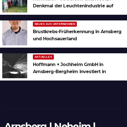
Denkmal der Leuchtenindustrie auf
Bergheim
NEUES AUS UNTERNEHMEN
Brustkrebs-Früherkennung in Arnsberg
und Hochsauerland
AKTUELLES
Hoffmann + Jochheim GmbH in
Arnsberg-Bergheim investiert in
hochmoderne 3D Lasertechnik für
Schneid- und Schweissanwendungen
Arnsberg | Neheim |