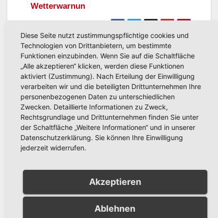
Starkregen
Wetterwarnun
g für
Arnsberg:
Diese Seite nutzt zustimmungspflichtige cookies und
Windböen
Beitragsnavigation
Technologien von Drittanbietern, um bestimmte
DWD warnt in
Blitzerstandorte im
möglich –
Funktionen einzubinden. Wenn Sie auf die Schaltfläche
Arnsberg vor
Hochsauerlandkreis:
Wetterlage am
„Alle akzeptieren“ klicken, werden diese Funktionen
Donnerstag
aktiviert (Zustimmung). Nach Erteilung der Einwilligung
extremer Hitze
Diese Stellen werden
verarbeiten wir und die beteiligten Drittunternehmen Ihre
am Freitag und
vom 22. bis 26. Juni
personenbezogenen Daten zu unterschiedlichen
Samstag
überwacht
Zwecken. Detaillierte Informationen zu Zweck,
Rechtsgrundlage und Drittunternehmen finden Sie unter
der Schaltfläche „Weitere Informationen“ und in unserer
Datenschutzerklärung. Sie können Ihre Einwilligung
jederzeit widerrufen.
Akzeptieren
Related Post
Ablehnen