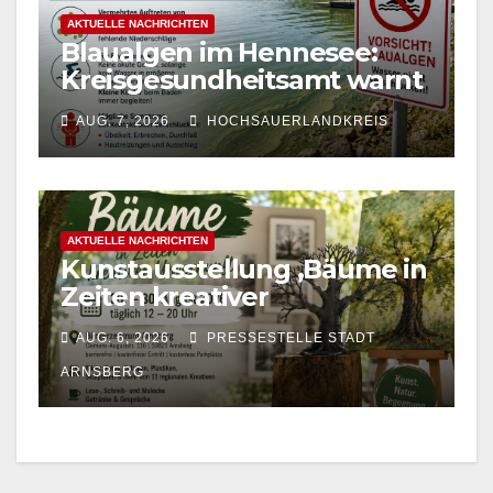
AKTUELLE NACHRICHTEN
Blaualgen im Hennesee:
Kreisgesundheitsamt warnt
Schwimmer und Badegäste
AUG. 7, 2026
HOCHSAUERLANDKREIS
AKTUELLE NACHRICHTEN
Kunstausstellung ‚Bäume in
Zeiten kreativer
Unvernunft‘ im
AUG. 6, 2026
PRESSESTELLE STADT
Bürgerzentrum Arnsberg
ARNSBERG