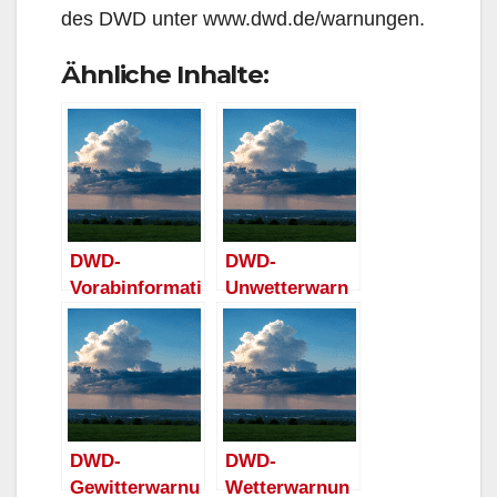
des DWD unter www.dwd.de/warnungen.
Ähnliche Inhalte:
DWD-
DWD-
Vorabinformati
Unwetterwarn
on:
ung für
Unwetterpoten
Arnsberg:
zial durch
Starkes
schwere
Gewitter mit
Gewitter für
Sturmböen
Arnsberg am
und
DWD-
DWD-
Freitag
Starkregen
Gewitterwarnu
Wetterwarnun