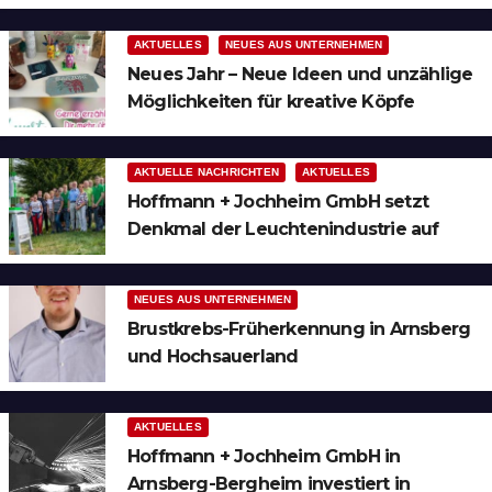
Ruhrgebiet
AKTUELLES
NEUES AUS UNTERNEHMEN
Neues Jahr – Neue Ideen und unzählige
Möglichkeiten für kreative Köpfe
AKTUELLE NACHRICHTEN
AKTUELLES
Hoffmann + Jochheim GmbH setzt
Denkmal der Leuchtenindustrie auf
Bergheim
NEUES AUS UNTERNEHMEN
Brustkrebs-Früherkennung in Arnsberg
und Hochsauerland
AKTUELLES
Hoffmann + Jochheim GmbH in
Arnsberg-Bergheim investiert in