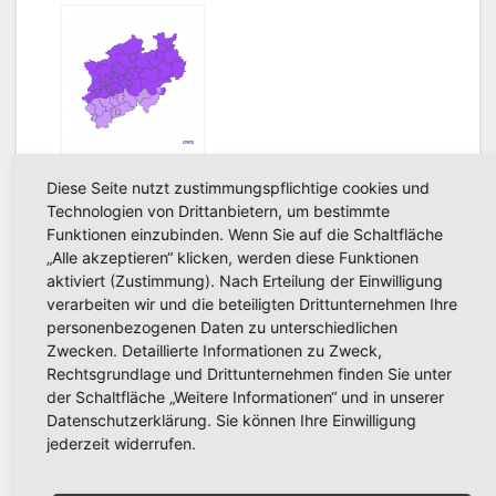
ng für
g für
Arnsberg:
Arnsberg:
Amtliche
Windböen
Warnung vor
möglich –
Gewitter gilt
Wetterlage am
aktuell
Donnerstag
DWD-
Hitzewarnung
Diese Seite nutzt zustimmungspflichtige cookies und
Technologien von Drittanbietern, um bestimmte
für Arnsberg:
Funktionen einzubinden. Wenn Sie auf die Schaltfläche
Starke
„Alle akzeptieren“ klicken, werden diese Funktionen
Wärmebelastu
Beitragsnavigation
aktiviert (Zustimmung). Nach Erteilung der Einwilligung
Sommer-Lese-Club
DWD-
ng am Freitag
verarbeiten wir und die beteiligten Drittunternehmen Ihre
2026: Anmeldungen
Hitzewarnung
personenbezogenen Daten zu unterschiedlichen
ab 14. Juli in allen
für Arnsberg:
Zwecken. Detaillierte Informationen zu Zweck,
Rechtsgrundlage und Drittunternehmen finden Sie unter
Arnsberger
Starke
der Schaltfläche „Weitere Informationen“ und in unserer
Stadtbibliotheken
Wärmebelastung
Datenschutzerklärung. Sie können Ihre Einwilligung
jederzeit widerrufen.
möglich
am Freitag