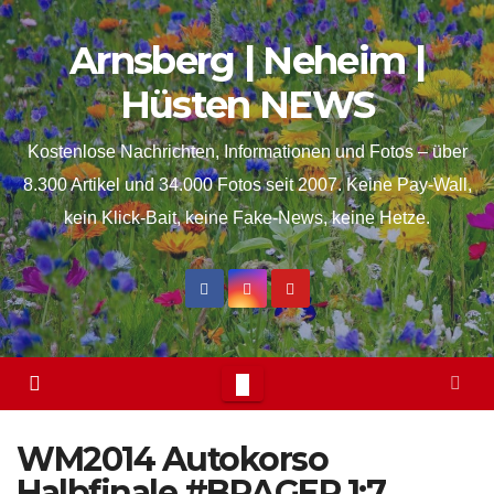
Skip
springen
Arnsberg | Neheim |
to
content
Hüsten NEWS
Kostenlose Nachrichten, Informationen und Fotos – über
8.300 Artikel und 34.000 Fotos seit 2007. Keine Pay-Wall,
kein Klick-Bait, keine Fake-News, keine Hetze.
WM2014 Autokorso
Halbfinale #BRAGER 1:7