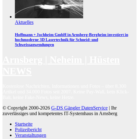
Aktuelles
Hoffmann + Jochheim GmbH in Arnsberg-Bergheim investiert in
hochmoderne 3D Lasertechnik für Schneid- und
Schweissanwendungen
Arnsberg | Neheim | Hüsten
NEWS
Kostenlose Nachrichten, Informationen und Fotos – über 8.300
Artikel und 34.000 Fotos seit 2007. Keine Pay-Wall, kein Klick-
Bait, keine Fake-News, keine Hetze.
© Copyright 2000-2026
G-DS Gängler DatenService
| Ihr
zuverlässiges und kompetentes IT-Systemhaus in Arnsberg
Startseite
Polizeibericht
Veranstaltungen