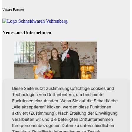
Unsere Partner
Neues aus Unternehmen
Diese Seite nutzt zustimmungspflichtige cookies und
Technologien von Drittanbietern, um bestimmte
Aus der Umgebung
Neues aus Unternehmen
Funktionen einzubinden. Wenn Sie auf die Schaltfläche
„Alle akzeptieren“ klicken, werden diese Funktionen
Tie the Day Weddings – Hochzeitsplanung im Sauerland &
aktiviert (Zustimmung). Nach Erteilung der Einwilligung
Ruhrgebiet
verarbeiten wir und die beteiligten Drittunternehmen
Ihre personenbezogenen Daten zu unterschiedlichen
Zwecken. Detaillierte Informationen zu Zweck,