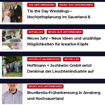
AUS DER UMGEBUNG
NEUES AUS UNTERNEHMEN
Tie the Day Weddings –
Hochzeitsplanung im Sauerland &
Ruhrgebiet
AKTUELLES
NEUES AUS UNTERNEHMEN
Neues Jahr – Neue Ideen und unzählige
Möglichkeiten für kreative Köpfe
AKTUELLE NACHRICHTEN
AKTUELLES
Hoffmann + Jochheim GmbH setzt
Denkmal der Leuchtenindustrie auf
Bergheim
NEUES AUS UNTERNEHMEN
Brustkrebs-Früherkennung in Arnsberg
und Hochsauerland