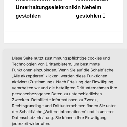
Unterhaltungselektronik
in Neheim
gestohlen
gestohlen
Diese Seite nutzt zustimmungspflichtige cookies und
Related Post
Technologien von Drittanbietern, um bestimmte
Funktionen einzubinden. Wenn Sie auf die Schaltfläche
„Alle akzeptieren“ klicken, werden diese Funktionen
aktiviert (Zustimmung). Nach Erteilung der Einwilligung
verarbeiten wir und die beteiligten Drittunternehmen Ihre
POLIZEIBERICHT
Einbruch in Einfamilienhaus
personenbezogenen Daten zu unterschiedlichen
Zwecken. Detaillierte Informationen zu Zweck,
in Arnsberg: Täter erbeutet
Rechtsgrundlage und Drittunternehmen finden Sie unter
Bargeld und Elektronik
der Schaltfläche „Weitere Informationen“ und in unserer
AUG. 8, 2026
KREISPOLIZEIBEHÖRDE
Datenschutzerklärung. Sie können Ihre Einwilligung
HOCHSAUERLANDKREIS
jederzeit widerrufen.