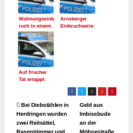
Wohnungseinb
Arnsberger
ruch in einem
Einbruchserie:
Mehrfamilienh
Einbruch in
aus in
Kindergarten
Moosfelde
Moosfelde
Auf frischer
Tat ertappt:
Mann aus
Sundern bricht
in
Beitragsnavigation
Bei Diebstählen in
Geld aus
Kindergarten
Herdringen wurden
Imbissbude
ein
zwei Reitsättel,
an der
Rasentrimmer und
Möhnestraße