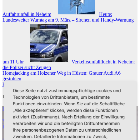
Auffahrunfall in Neheim
Heute:
Landesweiter Warntag am 9. März – Sirenen und Handy-Warnung
um 11 Uhr
Verkehrsunfallflucht in Neheim;
die Polizei sucht Zeugen
Beitragsnavigation
Homejacking am Holzener Weg in Hüsten: Grauer Audi A6
gestohlen
Polizei selbst Geschädigter einer Unfallflucht in Alt-Arnsberg
Diese Seite nutzt zustimmungspflichtige cookies und
Related Post
Technologien von Drittanbietern, um bestimmte
Funktionen einzubinden. Wenn Sie auf die Schaltfläche
Polizeibericht
„Alle akzeptieren“ klicken, werden diese Funktionen
aktiviert (Zustimmung). Nach Erteilung der Einwilligung
Versuchter Einbruch in Mehrfamilienhaus in Alt-Arnsberg:
verarbeiten wir und die beteiligten Drittunternehmen
Polizei sucht Zeugen
Ihre personenbezogenen Daten zu unterschiedlichen
Zwecken. Detaillierte Informationen zu Zweck,
Aug. 6, 2026
Kreispolizeibehörde Hochsauerlandkreis