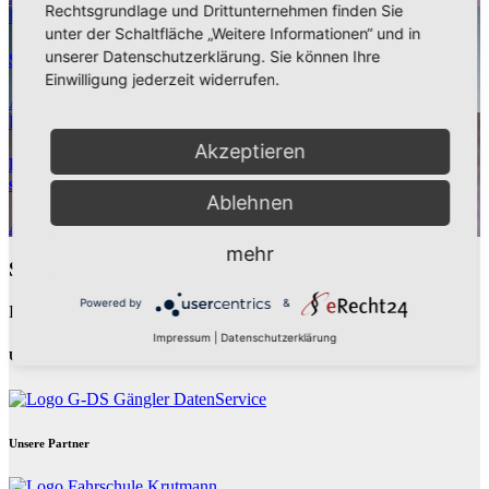
Rechtsgrundlage und Drittunternehmen finden Sie
Polizeibericht
unter der Schaltfläche „Weitere Informationen“ und in
unserer Datenschutzerklärung. Sie können Ihre
Schwerer Fahrradunfall in Alt-Arnsberg: Polizei sucht Zeugen
Einwilligung jederzeit widerrufen.
Aug. 5, 2026
Kreispolizeibehörde Hochsauerlandkreis
Polizeibericht
Akzeptieren
Einbruch in Musterhaus in Arnsberg-Niedereimer: Polizei
sucht Zeugen
Ablehnen
Aug. 5, 2026
Kreispolizeibehörde Hochsauerlandkreis
mehr
Schreibe einen Kommentar
Powered by
&
Du musst
angemeldet
sein, um einen Kommentar abzugeben.
Impressum
|
Datenschutzerklärung
Unsere Partner
Unsere Partner