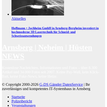
Aktuelles
Hoffmann + Jochheim GmbH in Arnsberg-Bergheim investiert in
hochmoderne 3D Lasertechnik für Schneid- und
Schweissanwendungen
Arnsberg | Neheim | Hüsten
NEWS
Kostenlose Nachrichten, Informationen und Fotos – über 8.300
Artikel und 34.000 Fotos seit 2007. Keine Pay-Wall, kein Klick-
Bait, keine Fake-News, keine Hetze.
© Copyright 2000-2026
G-DS Gängler DatenService
| Ihr
zuverlässiges und kompetentes IT-Systemhaus in Arnsberg
Startseite
Polizeibericht
Veranstaltungen