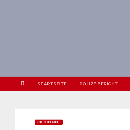
Skip
springen
to
content
STARTSEITE
POLIZEIBERICHT
POLIZEIBERICHT