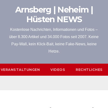
Arnsberg | Neheim |
Hüsten NEWS
Kostenlose Nachrichten, Informationen und Fotos –
über 8.300 Artikel und 34.000 Fotos seit 2007. Keine
Pay-Wall, kein Klick-Bait, keine Fake-News, keine
Hetze.
VERANSTALTUNGEN
VIDEOS
RECHTLICHES