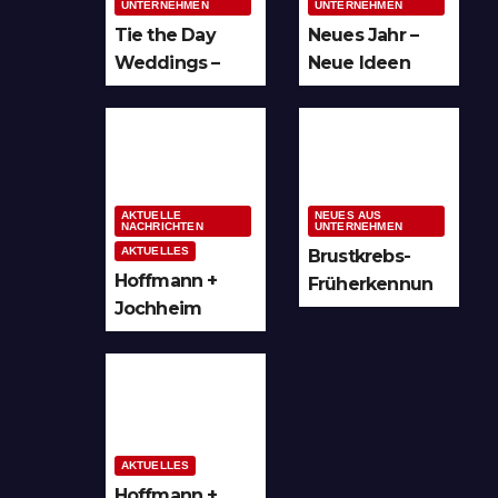
UNTERNEHMEN
UNTERNEHMEN
Tie the Day
Neues Jahr –
Weddings –
Neue Ideen
Hochzeitsplan
und unzählige
ung im
Möglichkeiten
Sauerland &
für kreative
Ruhrgebiet
Köpfe
AKTUELLE
NEUES AUS
NACHRICHTEN
UNTERNEHMEN
AKTUELLES
Brustkrebs-
Hoffmann +
Früherkennun
Jochheim
g in Arnsberg
GmbH setzt
und
Denkmal der
Hochsauerland
Leuchtenindus
trie auf
Bergheim
AKTUELLES
Hoffmann +