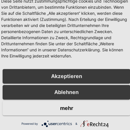
Diese Seite nutzt zustimmungspflichtige cookies und Technologien
von Drittanbietern, um bestimmte Funktionen einzubinden. Wenn
Verletzte nach Schlägerei in Ne
Sie auf die Schaltfläche „Alle akzeptieren“ klicken, werden diese
Funktionen aktiviert (Zustimmung). Nach Erteilung der Einwilligung
verarbeiten wir und die beteiligten Drittunternehmen Ihre
personenbezogenen Daten zu unterschiedlichen Zwecken.
Detaillierte Informationen zu Zweck, Rechtsgrundlage und
Drittunternehmen finden Sie unter der Schaltfläche „Weitere
Informationen“ und in unserer Datenschutzerklärung. Sie können
Ihre Einwilligung jederzeit widerrufen.
BERICHT
POLIZEIBERICHT
Akzeptieren
werer
Einbruch in
radunfall in Alt-
Musterhaus in
Ablehnen
berg: Polizei
Arnsberg-
5, 2026
AUG. 5, 2026
ht Zeugen
Niedereimer:
mehr
Polizei sucht
OLIZEIBEHÖRDE
KREISPOLIZEIBEHÖRDE
Zeugen
AUERLANDKREIS
HOCHSAUERLANDKREIS
Powered by
&