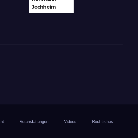
Jochheim
GmbH in
Arnsberg-
Bergheim
investiert in
hochmoderne
3D
Lasertechnik
für Schneid-
und
Schweissanwe
ndungen
cht
Veranstaltungen
Videos
Rechtliches