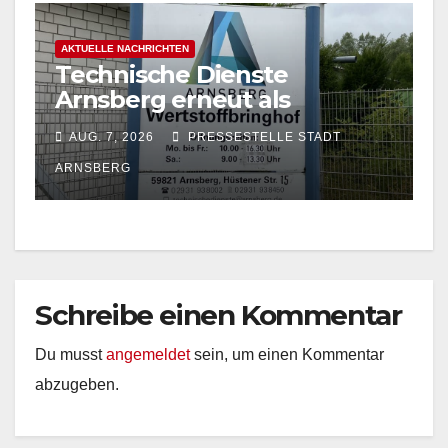
AKTUELLE NACHRICHTEN
Technische Dienste
Arnsberg erneut als
Entsorgungsfachbetrieb
AUG. 7, 2026
PRESSESTELLE STADT
zertifiziert
ARNSBERG
Schreibe einen Kommentar
Du musst
angemeldet
sein, um einen Kommentar
abzugeben.