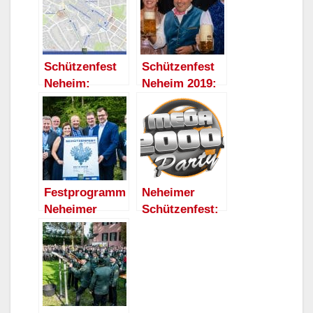
Schützenfest
Schützenfest
Neheim:
Neheim 2019:
Großer
Fotos und
Festzug am
Video von
Sonntag
Freitag
Festprogramm
Neheimer
Neheimer
Schützenfest:
Schützenfest
MEGA 2000er
16.-19. August
Party-Nacht
2019
mit dem
DISCOLOVERZ
DJ-Team am
Samstag,