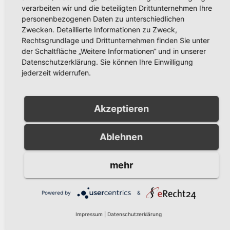
verarbeiten wir und die beteiligten Drittunternehmen Ihre
personenbezogenen Daten zu unterschiedlichen
Zwecken. Detaillierte Informationen zu Zweck,
Rechtsgrundlage und Drittunternehmen finden Sie unter
YouTube Inhalte zulassen
der Schaltfläche „Weitere Informationen“ und in unserer
Datenschutzerklärung. Sie können Ihre Einwilligung
jederzeit widerrufen.
Akzeptieren
Bitte erlauben Sie Youtube
Ablehnen
Cookies um dieses Video
abzuspielen.
Wenn Sie sich damit
mehr
einverstanden erklären, können Sie
auf Youtube Inhalte, einem Service
Powered by
&
eines externen Dienstleisters
Impressum
|
Datenschutzerklärung
zugreifen.