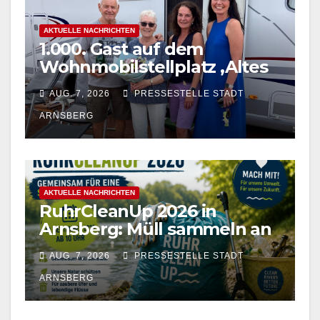
AKTUELLE NACHRICHTEN
1.000. Gast auf dem
Wohnmobilstellplatz ‚Altes
Feld‘ in Arnsberg gefeiert
AUG. 7, 2026
PRESSESTELLE STADT
ARNSBERG
AKTUELLE NACHRICHTEN
RuhrCleanUp 2026 in
Arnsberg: Müll sammeln an
vier Standorten am 12.
AUG. 7, 2026
PRESSESTELLE STADT
September
ARNSBERG