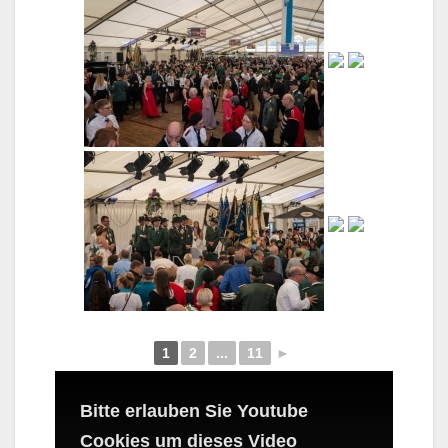
1
2
...
11
►
Bitte erlauben Sie Youtube
Cookies um dieses Video