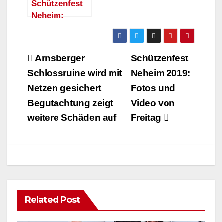
Schützenfest
17.08.2019
Neheim:
Vogelschießen
am Montag
Beitragsnavigation
Arnsberger
Schützenfest
Schlossruine wird mit
Neheim 2019:
Netzen gesichert
Fotos und
Begutachtung zeigt
Video von
weitere Schäden auf
Freitag
Related Post