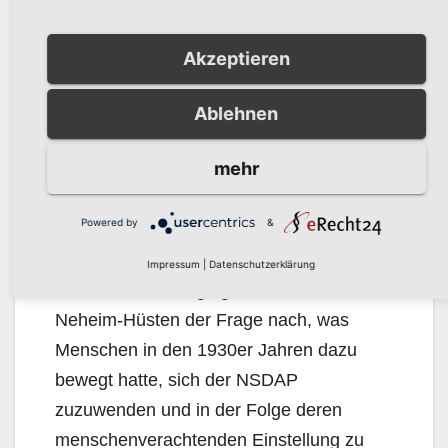
Preis über 500 Euro |
„Wahlen und Wähler in
Hüsten während der
Akzeptieren
Weimarer Republik“ des
Heimatbundes Neheim-
Ablehnen
Hüsten e. V.
mehr
Durch Auswertung vorhandener Zeitungen
zwischen 1918 und 1933 und deren
Powered by
&
Verknüpfung mit vor­liegenden Daten im
Bereich Hüstens sowie umfassender
Impressum
|
Datenschutzerklärung
Aktenrecherchen ging der Heimatbund
Neheim-Hüsten der Frage nach, was
Menschen in den 1930er Jahren dazu
bewegt hatte, sich der NSDAP
zuzuwenden und in der Folge deren
menschenverachtenden Einstellung zu