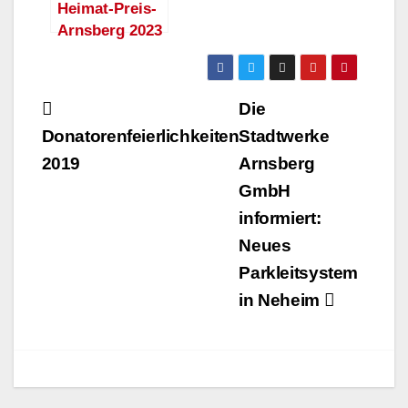
Heimat-Preis-
Arnsberg 2023
verliehen
Beitragsnavigation
Die
Donatorenfeierlichkeiten
Stadtwerke
2019
Arnsberg
GmbH
informiert:
Neues
Parkleitsystem
in Neheim