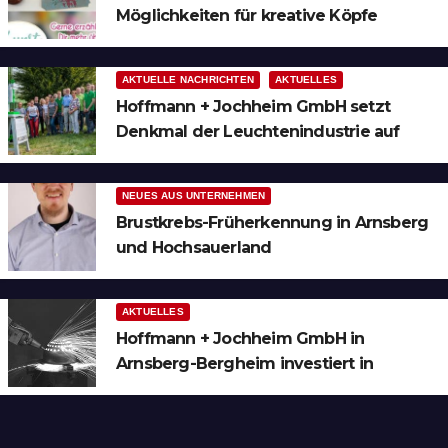
Möglichkeiten für kreative Köpfe
AKTUELLE NACHRICHTEN
AKTUELLES
Hoffmann + Jochheim GmbH setzt
Denkmal der Leuchtenindustrie auf
Bergheim
NEUES AUS UNTERNEHMEN
Brustkrebs-Früherkennung in Arnsberg
und Hochsauerland
AKTUELLES
Hoffmann + Jochheim GmbH in
Arnsberg-Bergheim investiert in
hochmoderne 3D Lasertechnik für
Schneid- und Schweissanwendungen