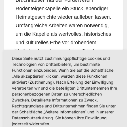
Bruchhausen hat der Förder­verein
Rodentelgenkapelle ein Stück lebendiger
Heimatgeschichte wieder aufleben lassen.
Umfang­reiche Arbeiten waren notwendig,
um die Kapelle als wertvolles, historisches
und kulturelles Erbe vor drohendem
Verfall zu bewahren und den Ort als
Diese Seite nutzt zustimmungspflichtige cookies und
lebendigen Veranstaltungsort für sehr
Technologien von Drittanbietern, um bestimmte
unter­schied­liche Nutzungen zu erhalten.
Funktionen einzubinden. Wenn Sie auf die Schaltfläche
„Alle akzeptieren“ klicken, werden diese Funktionen
Die Jury würdigt mit einem Preis das
aktiviert (Zustimmung). Nach Erteilung der Einwilligung
verarbeiten wir und die beteiligten Drittunternehmen Ihre
Engagement des Vereins zur Wahrung
personenbezogenen Daten zu unterschiedlichen
eines wertvollen Stücks Stadtgeschichte
Zwecken. Detaillierte Informationen zu Zweck,
Rechtsgrundlage und Drittunternehmen finden Sie unter
und der Herstellung eines attraktiven
der Schaltfläche „Weitere Informationen“ und in unserer
Veranstaltungsortes in Bruchhausen.
Datenschutzerklärung. Sie können Ihre Einwilligung
jederzeit widerrufen.