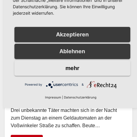
der Schaltfläche „Weitere Informationen“ und in unserer
Datenschutzerklärung. Sie können Ihre Einwilligung
jederzeit widerrufen.
Akzeptieren
Ablehnen
mehr
POLIZEIBERICHT
Versuchte Automatensprengung
Powered by
&
in Voßwinkel
Impressum
|
Datenschutzerklärung
NOV. 12, 2019
Drei unbekannte Täter machten sich in der Nacht
zum Dienstag an einem Geldautomaten an der
Voßwinkeler Straße zu schaffen. Beute…