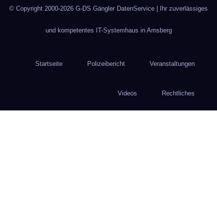
© Copyright 2000-2026
G-DS Gängler DatenService
| Ihr zuverlässiges
und kompetentes IT-Systemhaus in Arnsberg
Startseite
Polizeibericht
Veranstaltungen
Videos
Rechtliches