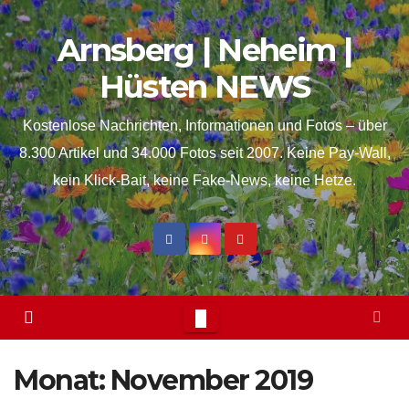
Skip
springen
Arnsberg | Neheim |
to
content
Hüsten NEWS
Kostenlose Nachrichten, Informationen und Fotos – über
8.300 Artikel und 34.000 Fotos seit 2007. Keine Pay-Wall,
kein Klick-Bait, keine Fake-News, keine Hetze.
Monat:
November 2019