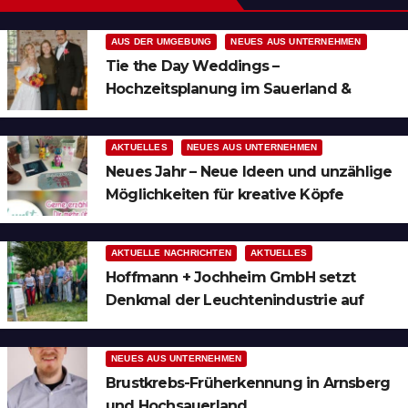
AUS DER UMGEBUNG
NEUES AUS UNTERNEHMEN
Tie the Day Weddings –
Hochzeitsplanung im Sauerland &
Ruhrgebiet
AKTUELLES
NEUES AUS UNTERNEHMEN
Neues Jahr – Neue Ideen und unzählige
Möglichkeiten für kreative Köpfe
AKTUELLE NACHRICHTEN
AKTUELLES
Hoffmann + Jochheim GmbH setzt
Denkmal der Leuchtenindustrie auf
Bergheim
NEUES AUS UNTERNEHMEN
Brustkrebs-Früherkennung in Arnsberg
und Hochsauerland