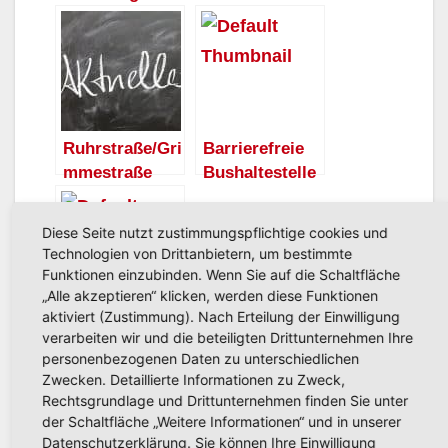
der
Montag
Schlossstraße
Baubeginn
Neubau
Radweg
entlang der
Sauerlandstra
Ruhrstraße/Gri
Barrierefreie
ße
mmestraße
Bushaltestelle
über die
n – Ausbau am
Feiertage
Marienhospital
Diese Seite nutzt zustimmungspflichtige cookies und
geöffnet
Technologien von Drittanbietern, um bestimmte
Funktionen einzubinden. Wenn Sie auf die Schaltfläche
„Alle akzeptieren“ klicken, werden diese Funktionen
aktiviert (Zustimmung). Nach Erteilung der Einwilligung
Bahnübergang
verarbeiten wir und die beteiligten Drittunternehmen Ihre
„Zu den
personenbezogenen Daten zu unterschiedlichen
Werkstätten“
Zwecken. Detaillierte Informationen zu Zweck,
wird erneuert
Rechtsgrundlage und Drittunternehmen finden Sie unter
der Schaltfläche „Weitere Informationen“ und in unserer
und für die
Beitragsnavigation
Stadt Arnsberg
CARDIO -
Datenschutzerklärung. Sie können Ihre Einwilligung
Zukunft