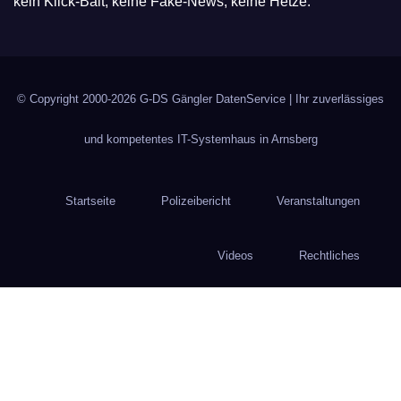
kein Klick-Bait, keine Fake-News, keine Hetze.
© Copyright 2000-2026
G-DS Gängler DatenService
| Ihr zuverlässiges
und kompetentes IT-Systemhaus in Arnsberg
Startseite
Polizeibericht
Veranstaltungen
Videos
Rechtliches