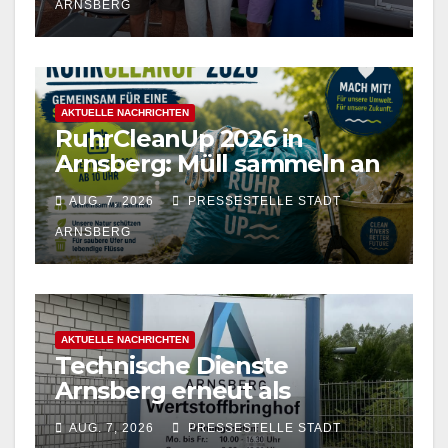
ARNSBERG
AKTUELLE NACHRICHTEN
RuhrCleanUp 2026 in
Arnsberg: Müll sammeln an
vier Standorten am 12.
AUG. 7, 2026
PRESSESTELLE STADT
September
ARNSBERG
AKTUELLE NACHRICHTEN
Technische Dienste
Arnsberg erneut als
Entsorgungsfachbetrieb
AUG. 7, 2026
PRESSESTELLE STADT
zertifiziert