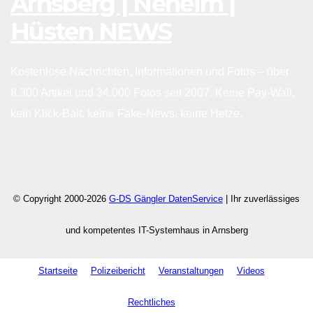
Arnsberg | Neheim |
Hüsten NEWS
Kostenlose Nachrichten, Informationen und Fotos – über
8.300 Artikel und 34.000 Fotos seit 2007. Keine Pay-Wall,
kein Klick-Bait, keine Fake-News, keine Hetze.
© Copyright 2000-2026
G-DS Gängler DatenService
| Ihr zuverlässiges
und kompetentes IT-Systemhaus in Arnsberg
Startseite
Polizeibericht
Veranstaltungen
Videos
Rechtliches