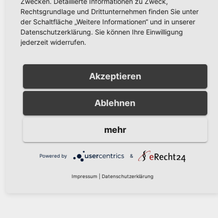
Zwecken. Detaillierte Informationen zu Zweck,
Rechtsgrundlage und Drittunternehmen finden Sie unter
der Schaltfläche „Weitere Informationen“ und in unserer
Datenschutzerklärung. Sie können Ihre Einwilligung
jederzeit widerrufen.
Unsere Partner
Akzeptieren
Ablehnen
mehr
Unsere Partner
Powered by
&
Impressum
|
Datenschutzerklärung