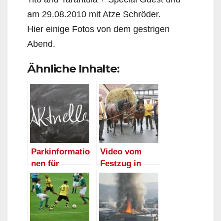
am 29.08.2010 mit Atze Schröder.
Hier einige Fotos von dem gestrigen
Abend.
Ähnliche Inhalte:
Parkinformatio
Video vom
nen für
Festzug in
„Zauberhafte
Herdringen
Abende 2010“
und mehr als
am Herdringer
300 Fotos
Schloss
online!