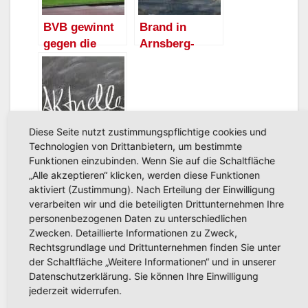
BVB gewinnt
Brand in
gegen die
Arnsberg-
HSK-Auswahl
Hüsten –
mit 11:0 –
Bahnstrecke
Balljunge
gesperrt –
heimlicher
keine
Star
Verletzten
Diese Seite nutzt zustimmungspflichtige cookies und
Technologien von Drittanbietern, um bestimmte
Hüstener
Funktionen einzubinden. Wenn Sie auf die Schaltfläche
Kirmes 2010 –
„Alle akzeptieren“ klicken, werden diese Funktionen
gleich geht’s
aktiviert (Zustimmung). Nach Erteilung der Einwilligung
los!
verarbeiten wir und die beteiligten Drittunternehmen Ihre
personenbezogenen Daten zu unterschiedlichen
Beitragsnavigation
Neues
Zwecken. Detaillierte Informationen zu Zweck,
Jubiläumsschützenfest
Parkzonenkonzept
Rechtsgrundlage und Drittunternehmen finden Sie unter
der Schaltfläche „Weitere Informationen“ und in unserer
dieses Wochenende in
in Arnsberg-
Datenschutzerklärung. Sie können Ihre Einwilligung
Hüsten
Neheim wird
jederzeit widerrufen.