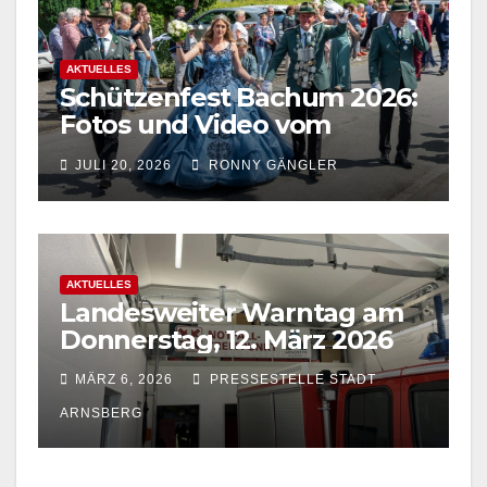
AKTUELLES
Schützenfest Bachum 2026:
Fotos und Video vom
Festzug in Bachum jetzt
JULI 20, 2026
RONNY GÄNGLER
online
AKTUELLES
Landesweiter Warntag am
Donnerstag, 12. März 2026
MÄRZ 6, 2026
PRESSESTELLE STADT
ARNSBERG