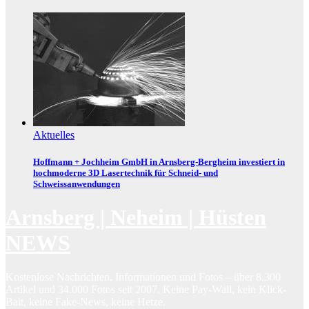
Aktuelles
Hoffmann + Jochheim GmbH in Arnsberg-Bergheim investiert in
hochmoderne 3D Lasertechnik für Schneid- und
Schweissanwendungen
Arnsberg | Neheim | Hüsten
NEWS
Kostenlose Nachrichten, Informationen und Fotos – über 8.300
Artikel und 34.000 Fotos seit 2007. Keine Pay-Wall, kein Klick-
Bait, keine Fake-News, keine Hetze.