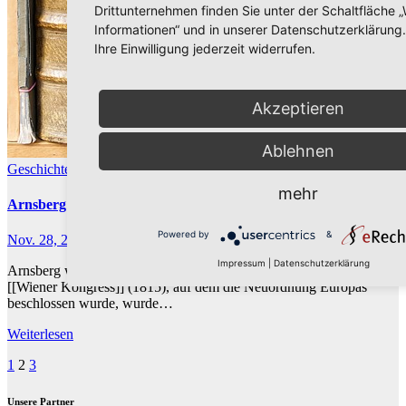
Drittunternehmen finden Sie unter der Schaltfläche „
Informationen“ und in unserer Datenschutzerklärung
Ihre Einwilligung jederzeit widerrufen.
Akzeptieren
Ablehnen
Geschichte
mehr
Arnsberg schon in Preußen Regierungssitz
Powered by
&
Nov. 28, 2008
Impressum
|
Datenschutzerklärung
Arnsberg war schon im 19. Jahrhundert Regierungssitz. Nach dem
[[Wiener Kongress]] (1815), auf dem die Neuordnung Europas
beschlossen wurde, wurde…
Weiterlesen
Seitennummerierung
1
2
3
der
Unsere Partner